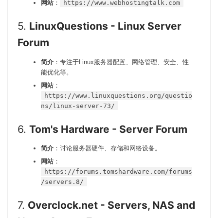
网站
：
https://www.webhostingtalk.com
5.
LinuxQuestions - Linux Server
Forum
简介
：专注于Linux服务器配置、网络管理、安全、性
能优化等。
网站
：
https://www.linuxquestions.org/questio
ns/linux-server-73/
6.
Tom's Hardware - Server Forum
简介
：讨论服务器硬件、存储和网络设备。
网站
：
https://forums.tomshardware.com/forums
/servers.8/
7.
Overclock.net - Servers, NAS and