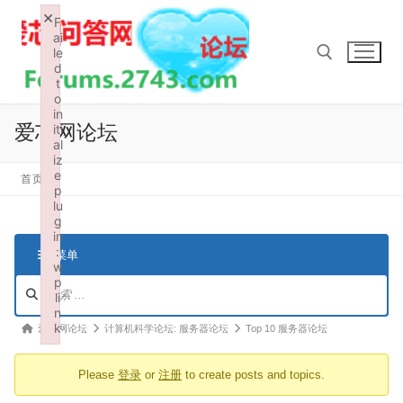
Skip
×
F
to
ai
le
content
d
t
o
in
Search for:
爱芯网论坛
iti
al
iz
e
首页
p
lu
g
in
:
菜单
w
p
论
li
坛
n
导
k
论
爱芯网论坛
计算机科学论坛: 服务器论坛
Top 10 服务器论坛
航
Failed to initialize plugin: wplink
坛
Please
登录
or
注册
to create posts and topics.
导
航