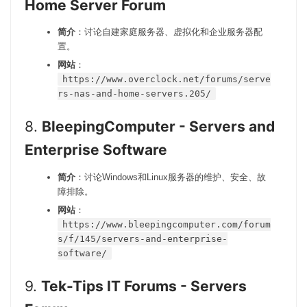
Home Server Forum
简介
：讨论自建家庭服务器、虚拟化和企业服务器配
置。
网站
：
https://www.overclock.net/forums/serve
rs-nas-and-home-servers.205/
8.
BleepingComputer - Servers and
Enterprise Software
简介
：讨论Windows和Linux服务器的维护、安全、故
障排除。
网站
：
https://www.bleepingcomputer.com/forum
s/f/145/servers-and-enterprise-
software/
9.
Tek-Tips IT Forums - Servers