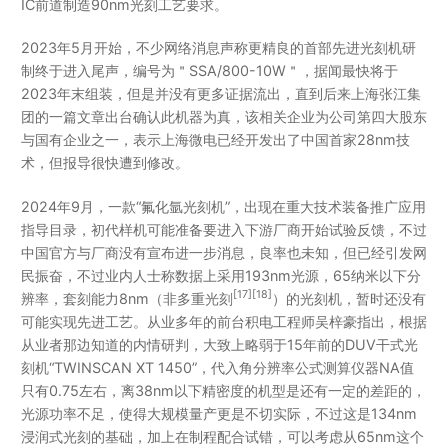
IC前道制造90nm光刻工艺要求。
2023年5月开始，不少网络消息声称更精良的首部先进光刻机研
制终于进入尾声，编号为＂SSA/800-10W＂，据闻最快将于
2023年末组装，但是并没有更多证据流出，直到后来上海张江集
团的一篇文章出台确认此机器为真，该相关企业为公司第四大股东
与国有企业之一，表示上海微电已经开发出了中国首家28nm技
术，但报导很快遭到修改。
2024年9月，一款“氟化氩光刻机”，出现在重大技术装备推广应用
指导目录，初代样机可能准备要进入下游厂商开始试验反馈，不过
中国官方与厂商没有宣布进一步消息，良率也未知，但已经引发网
民振奋，不过业内人士称数据上采用193nm光源，65纳米以下分
[
17
]
[
18
]
辨率，套刻能力8nm（非多重光刻
）的光刻机，暂时还没有
可能实现先进工艺。从业多年的前台积电工程师吴梓豪指出，根据
从业者那边知道的内情研判，大致上略弱于15年前的DUV干式光
刻机“TWINSCAN XT 1450”，代入角分辨率公式测算仪器NA值
只有0.75左右，离38nm以下精密度的机型是还有一定的差距的，
光源功率不足，使得大规模量产更是不切实际，不过这是134nm
浸润式光刻的基础，加上在制程配合试错，可以考虑从65nm这个