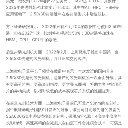
美元，增长到2027年的572亿美元，CAGR达10.11%，并预计
2025年先进封装占比将接近于50%。其中在AI、HPC、HBM等
应用驱动下，2.5D/3D封装近年在各封装形式中增速较快。
方正证券研报显示，2022年只有不到20%的数据中心使用2.5D封
装，但在2027年这一比例将有望超过50%；3D封装将加速在
HBM、CPU、GPU中的渗透。
后道封装光刻机方面，2022年2月，上海微电子推出中国第一台
2.5D/3D先进封装光刻机，并且正式交付客户。
上海微电子董事长干频曾在致辞中表示，本次发运的国内首台
2.5D/3D先进封装光刻机，是量产封装光刻机的一次全面升级，具
有更高分辨率、更高套刻精度、更大曝光面积，将助力客户实现芯
片的异构集成，以相对较低的成本实现芯片系统的性能提升。
在前道光刻技术方面，上海微电子目前已可量产90nm的光刻机。
据中航证券电子团队9月发布的研报，该公司目前最先进的设备为
SSA600/20步进扫描投影光刻机，采用ArF光源，4倍缩小倍率的
投影物镜，高速高精的自减振六自由度工件台掩模台技术，可满足