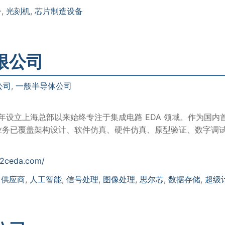
子
,
光刻机
,
芯片制造设备
限公司
公司
,
一般半导体公司
4 年设立上海总部以来始终专注于集成电路 EDA 领域。作为国内
司业务已覆盖架构设计、软件仿真、硬件仿真、原型验证、数字调
s2ceda.com/
A 供应商
,
人工智能
,
信号处理
,
图像处理
,
思尔芯
,
数据存储
,
超级