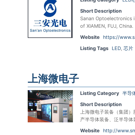
Short Description
Sanan Optoelectronics i
of XIAMEN, FUJ, China.
Website
https://www.
Listing Tags
LED
,
芯片
上海微电子
Listing Category
半导
Short Description
上海微电子装备（集团）
产半导体装备、泛半导体
Website
http://www.s