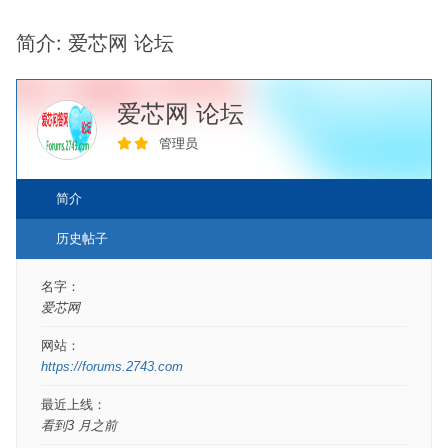
-
简介: 爱芯网 论坛
你
在
这
爱芯网 论坛
里：
管理员
简介
历史帖子
名字：
爱芯网
网站：
https://forums.2743.com
最近上线：
看到3 月之前