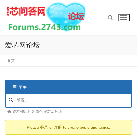
Skip
to
content
Search for:
爱芯网论坛
首页
菜单
论
坛
导
论
爱芯网论坛
简介: 爱芯网 论坛
航
坛
Please
登录
or
注册
to create posts and topics.
导
航