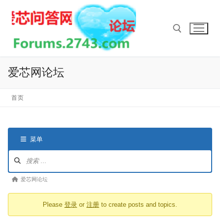
Skip
to
content
Search for:
爱芯网论坛
首页
菜单
论
坛
导
论
爱芯网论坛
航
坛
Please
登录
or
注册
to create posts and topics.
导
航