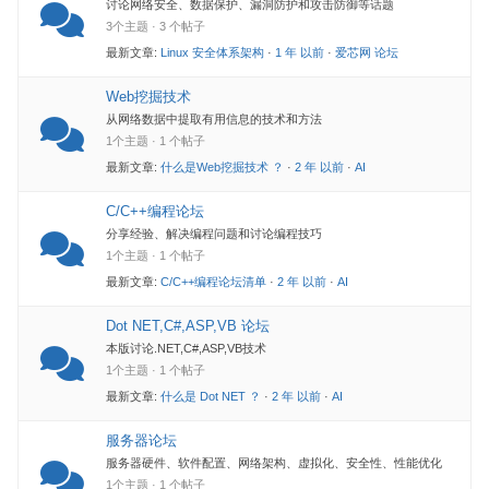
讨论网络安全、数据保护、漏洞防护和攻击防御等话题
3个主题 · 3 个帖子
最新文章:
Linux 安全体系架构
·
1 年 以前
·
爱芯网 论坛
Web挖掘技术
从网络数据中提取有用信息的技术和方法
1个主题 · 1 个帖子
最新文章:
什么是Web挖掘技术 ？
·
2 年 以前
·
AI
C/C++编程论坛
分享经验、解决编程问题和讨论编程技巧
1个主题 · 1 个帖子
最新文章:
C/C++编程论坛清单
·
2 年 以前
·
AI
Dot NET,C#,ASP,VB 论坛
本版讨论.NET,C#,ASP,VB技术
1个主题 · 1 个帖子
最新文章:
什么是 Dot NET ？
·
2 年 以前
·
AI
服务器论坛
服务器硬件、软件配置、网络架构、虚拟化、安全性、性能优化
1个主题 · 1 个帖子