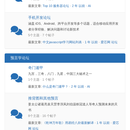
最新文章:
Top 10 服务器论坛
·
2 年 以前
·
AI
手机开发论坛
涵盖 iOS、Android、跨平台开发等多个话题，适合移动应用开发
者分享经验、解决问题和讨论新技术
5个主题 · 7 个帖子
最新文章:
中文javascript学习网站列表
·
1 年 以前
·
爱芯网 论坛
预言学论坛
奇门遁甲
九宫，三奇，八门，九星，中国三大秘术之一
1个主题 · 1 个帖子
最新文章:
什么是奇门遁甲？
·
2 年 以前
·
AI
推背图和其他预言
姜太公诸葛亮袁天罡李淳风刘伯温铁冠道人等奇人预测未来的天
书
8个主题 · 16 个帖子
最新文章:
《乾坤万年歌》用易经八卦最新解译
·
1 年 以前
·
爱芯
网 论坛