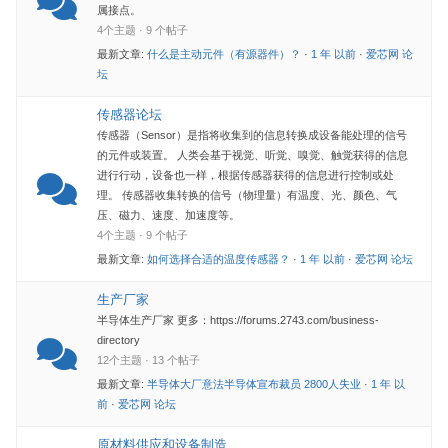
属接点。
4个主题 · 9 个帖子
最新文章:
什么是主动元件（有源器件）？
·
1 年 以前
·
爱芯网 论
坛
传感器论坛
传感器（Sensor）是指将收集到的信息转换成设备能处理的信号
的元件或装置。 人类会基于视觉、听觉、嗅觉、触觉获得的信息
进行行动，设备也一样，根据传感器获得的信息进行控制或处
理。 传感器收集转换的信号（物理量）有温度、光、颜色、气
压、磁力、速度、加速度等。
4个主题 · 9 个帖子
最新文章:
如何选择合适的温度传感器？
·
1 年 以前
·
爱芯网 论坛
生产厂家
半导体生产厂家 更多：https://forums.2743.com/business-
directory
12个主题 · 13 个帖子
最新文章:
半导体大厂意法半导体宣布裁员 2800人失业
·
1 年 以
前
·
爱芯网 论坛
原材料供应和设备制造