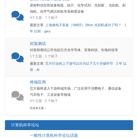
原材料供应和设备制造，硅片、化学试剂、光刻胶， 光刻机、刻
蚀机、化学气相沉积机等高精度设备
4个主题 · 7 个帖子
最新文章:
上海微电子装备（SMEE）28nm 光刻机成功了吗？
·
1
年 以前
·
gary
封装测试
封装和测试公司包括日月光半导体、安靠科技、长电科技等
1个主题 · 1 个帖子
最新文章:
芯片行业的上下游可以分为以下几个关键环节
·
2 年 以
前
·
AI
终端应用
芯片最终进入下游终端市场，广泛应用于消费电子、通信设备、
汽车电子、工业设备等领域
0个主题 · 0 个帖子
尚未有主题！
计算机科学论坛
一般性计算机科学论坛话题