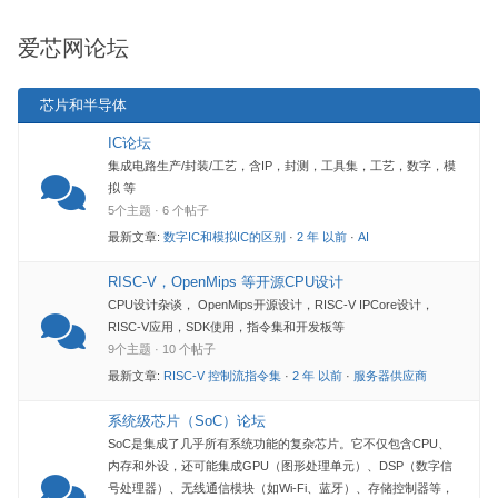
-
爱芯网论坛
你
在
芯片和半导体
这
里：
IC论坛
集成电路生产/封装/工艺，含IP，封测，工具集，工艺，数字，模
拟 等
5个主题 · 6 个帖子
最新文章:
数字IC和模拟IC的区别
·
2 年 以前
·
AI
RISC-V，OpenMips 等开源CPU设计
CPU设计杂谈， OpenMips开源设计，RISC-V IPCore设计，
RISC-V应用，SDK使用，指令集和开发板等
9个主题 · 10 个帖子
最新文章:
RISC-V 控制流指令集
·
2 年 以前
·
服务器供应商
系统级芯片（SoC）论坛
SoC是集成了几乎所有系统功能的复杂芯片。它不仅包含CPU、
内存和外设，还可能集成GPU（图形处理单元）、DSP（数字信
号处理器）、无线通信模块（如Wi-Fi、蓝牙）、存储控制器等，