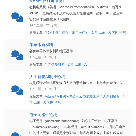
MEMS(微机电系统)
微机电系统（英语：Microelectromechanical Systems，缩写为
MEMS）是将微电子技术与机械工程融合到一起的一种工业技术，
它的操作范围在微米尺度内。
14个主题 · 22 个帖子
最新文章:
MEMS 微泵简介（用于医疗）
·
1 年 以前
·
爱芯网 论坛
半导体新材料
各种半导体新材料和物理器件
1个主题 · 1 个帖子
最新文章:
半导体新材料
·
2 年 以前
·
AI
人工智能AI制造论坛
AI是通过计算机系统模拟人类的思维和行为，来完成复杂的任务
1个主题 · 1 个帖子
最新文章:
马斯克XAI拟募200亿美元 或成史上第二大新创融资
·
1
年 以前
·
爱芯网 论坛
电子元器件论坛
电子元件（electronic component）又称电子组件、电子器件
（electronic device）、电路元件（circuit element），是电子电路
中的基本元素，通常是个别封装，并具有两个或以上的引线或金