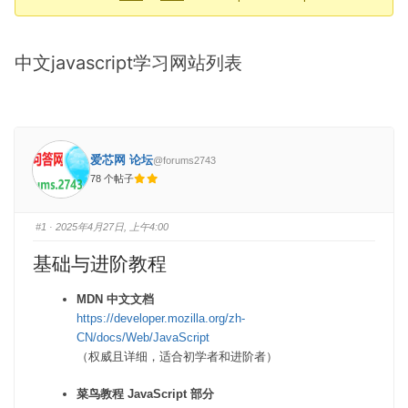
-
你
中文javascript学习网站列表
在
这
里：
爱芯网 论坛
@forums2743
78 个帖子
#1
· 2025年4月27日, 上午4:00
基础与进阶教程
MDN 中文文档
https://developer.mozilla.org/zh-
CN/docs/Web/JavaScript
（权威且详细，适合初学者和进阶者）
菜鸟教程 JavaScript 部分