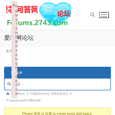
Skip
×
F
to
ai
le
content
d
t
o
in
Search for:
爱芯网论坛
iti
al
iz
e
首页
p
lu
g
in
:
菜单
w
p
论
li
坛
n
导
k
论
爱芯网论坛
计算机科学论坛: 手机开发论坛
航
Failed to initialize plugin: wplink
坛
中文javascript学习网站列表
导
Please
登录
or
注册
to create posts and topics.
航