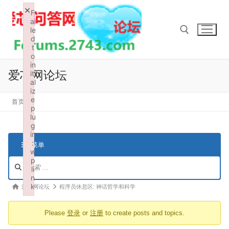
Skip
×
F
to
ai
le
content
d
t
o
in
Search for:
爱芯网论坛
iti
al
iz
e
首页
p
lu
g
in
:
菜单
w
p
论
li
坛
n
导
k
论
爱芯网论坛
程序员休息区: 神话哲学和科学
航
Failed to initialize plugin: wplink
坛
Please
登录
or
注册
to create posts and topics.
导
航