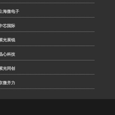
上海微电子
中芯国际
紫光展锐
晶心科技
紫光同创
京微齐力