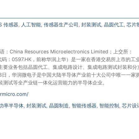
S 传感器
,
人工智能
,
传感器生产公司
,
封装测试
,
晶圆代工
,
芯片
na Resources Microelectronics Limited；上交所：
市代码：0597.HK，前称华润上华）是一家在香港交易所上市的工
主要业务包括晶圆代工、集成电路设计、集成电路测试封装和分
月8日，华润微电子是中国大陆半导体产业前十大公司中唯一一家
装测试等全产业链一体化运营能力的半导体企业。
crmicro.com/
功率半导体
,
封装测试
,
晶圆制造
,
智能传感器
,
智能控制
,
芯片设